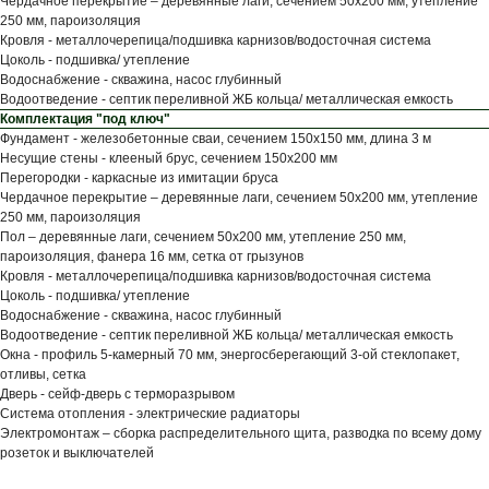
Чердачное перекрытие – деревянные лаги, сечением 50x200 мм, утепление
250 мм, пароизоляция
Кровля - металлочерепица/подшивка карнизов/водосточная система
Цоколь - подшивка/ утепление
Водоснабжение - скважина, насос глубинный
Водоотведение - септик переливной ЖБ кольца/ металлическая емкость
Комплектация "под ключ"
Фундамент - железобетонные сваи, сечением 150x150 мм, длина 3 м
Несущие стены - клееный брус, сечением 150x200 мм
Перегородки - каркасные из имитации бруса
Чердачное перекрытие – деревянные лаги, сечением 50x200 мм, утепление
250 мм, пароизоляция
Пол – деревянные лаги, сечением 50x200 мм, утепление 250 мм,
пароизоляция, фанера 16 мм, сетка от грызунов
Кровля - металлочерепица/подшивка карнизов/водосточная система
Цоколь - подшивка/ утепление
Водоснабжение - скважина, насос глубинный
Водоотведение - септик переливной ЖБ кольца/ металлическая емкость
Окна - профиль 5-камерный 70 мм, энергосберегающий 3-ой стеклопакет,
отливы, сетка
Дверь - сейф-дверь с терморазрывом
Система отопления - электрические радиаторы
Электромонтаж – сборка распределительного щита, разводка по всему дому
розеток и выключателей