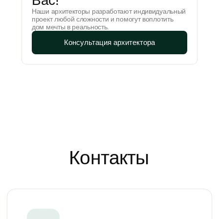
Вас!
Наши архитекторы разработают индивидуальный
проект любой сложности и помогут воплотить
дом мечты в реальность.
Консультация архитектора
Почта
Green-wood72@yandex.ru
Адрес офиса
ул. Федюнинского,
55а/2, Тюмень